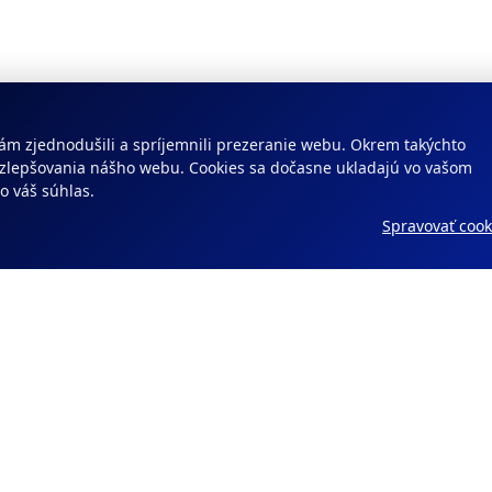
ám zjednodušili a spríjemnili prezeranie webu. Okrem takýchto
m zlepšovania nášho webu. Cookies sa dočasne ukladajú vo vašom
o váš súhlas.
Spravovať cook
a