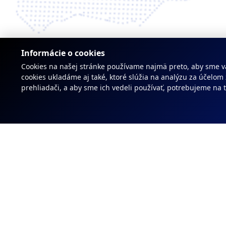
Informácie o cookies
Cookies na našej stránke používame najmä preto, aby sme v
cookies ukladáme aj také, ktoré slúžia na analýzu za účelo
prehliadači, a aby sme ich vedeli používať, potrebujeme na t
Medzinárodná expanzi